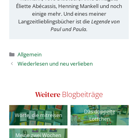
Éliette Abécassis, Henning Mankell und noch
einige mehr. Und eines meiner
Langzeitlieblingsbücher ist die
Legende von
Paul und Paula.
Kategorien
Allgemein
Wiederlesen und neu verlieben
Blogbeiträge
Weitere
Das doppelte
Worte, die mitreisen
Lottchen
Meine zwei Wochen