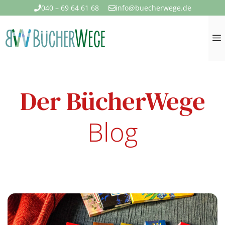
Zum
040 – 69 64 61 68
info@buecherwege.de
Inhalt
springen
Der BücherWege
Blog