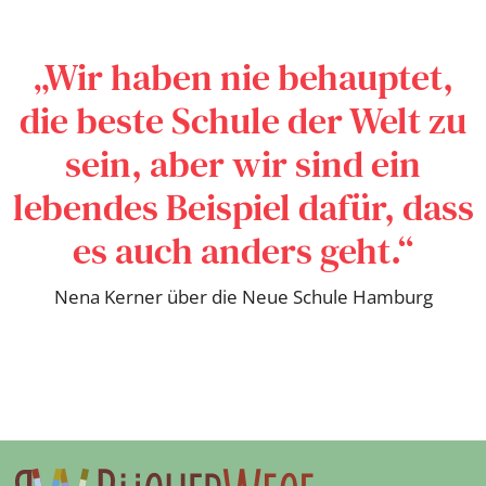
„Wir haben nie behauptet,
die beste Schule der Welt zu
sein, aber wir sind ein
Buchautor:in:
Verschiedene
lebendes Beispiel dafür, dass
Verlag:
Null Punkt & Komma Verlag
es auch anders geht.“
Genre:
Sachbuch
Typ:
Gebunden
Nena Kerner über die Neue Schule Hamburg
Seiten:
336
ISBN:
978-3-96278-000-5
Preis:
18.00 €
Erscheingsdatum:
01.11.17
zum Shop