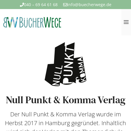
Zum
040 – 69 64 61 68
info@buecherwege.de
Inhalt
springen
Null Punkt & Komma Verlag
Der Null Punkt & Komma Verlag wurde im
Herbst 2017 in Hamburg gegründet. Inhaltlich