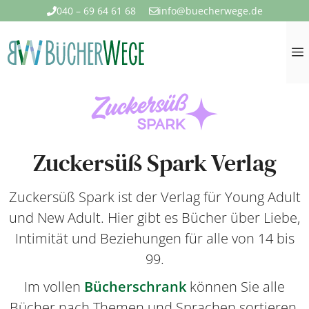
Zum
040 – 69 64 61 68
info@buecherwege.de
Inhalt
springen
Zuckersüß Spark Verlag
Zuckersüß Spark ist der Verlag für Young Adult
und New Adult. Hier gibt es Bücher über
Liebe,
Intimität und Beziehungen für alle von 14 bis
99.
Im vollen
Bücherschrank
können Sie alle
Bücher nach Themen und Sprachen sortieren.