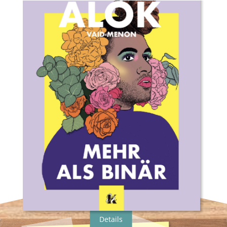
Buchautor:in:
Alok Vaid-Menon
Illustrator:in:
Julius Thesing
Übersetzer:in:
Linus Giese
Verlag:
Zuckersüß SPARK Verlag
Genre:
Sachbuch
Typ:
Gebunden
Seiten:
108
ISBN:
978-3-949315-24-4
Preis:
19.00 €
Erscheingsdatum:
21.09.22
zum Shop
Details