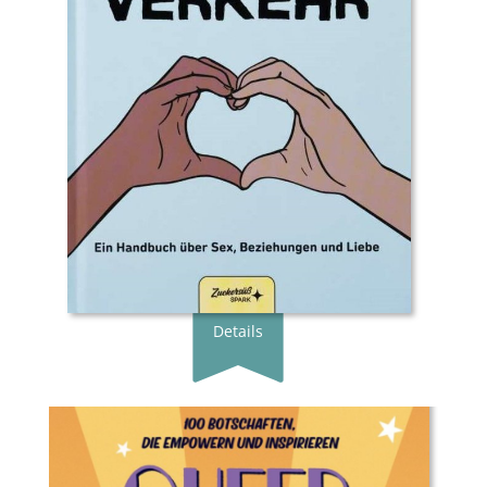
Übersetzer:in:
Ulrike Brauns
Verlag:
Zuckersüß SPARK Verlag
Genre:
Jugendbuch
Typ:
Gebunden
Seiten:
240
ISBN:
978-3-68997-003-1
Preis:
24.90 €
Erscheingsdatum:
10.09.25
zum Shop
Details