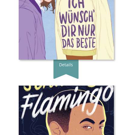
Seiten:
384
ISBN:
978-3-949315-27-5
Preis:
22.00 €
Erscheingsdatum:
18.05.23
zum Shop
Details
Buchautor*in:
Dean Atta
Übersetzer*in:
Olaide E. Frank
Verlag:
Zuckersüß SPARK Verlag
Genre:
Jugendbuch