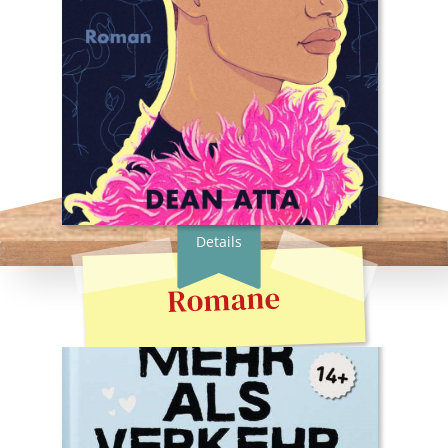
Typ:
Gebunden
Seiten:
368
ISBN:
978-3-949315-26-8
Preis:
22.00 €
Erscheingsdatum:
20.04.23
zum Shop
Details
Romane
Buchautor:in:
Erika Moen, Matthew Nolan