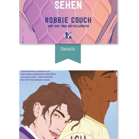
Preis:
23.00 €
Erscheingsdatum:
17.04.24
zum Shop
Details
Buchautor*in:
Mason Deaver
Übersetzer*in:
Luca Mael Milsch
Verlag:
Zuckersüß SPARK Verlag
Genre:
Jugendbuch
Typ:
Gebunden