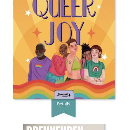
Buchautor:in:
Jess Vosseteig
Illustrator:in:
Jess Vosseteig
Übersetzer:in:
Valo Christiansen
Verlag:
Zuckersüß SPARK Verlag
Genre:
Jugendbuch
Typ:
Gebunden
Seiten:
208
ISBN:
978-3-949315-61-9
Preis:
24.90 €
Erscheingsdatum:
09.10.24
zum Shop
Details