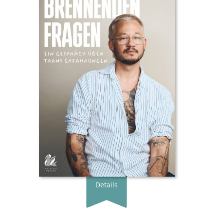
Buchautor:in:
Henri Maximilian Jakobs,
Christina Wolf
Verlag:
Zuckersüß SPARK Verlag
Genre:
Jugendbuch
Typ:
Klappenbroschur
Seiten:
168
ISBN:
978-3-949315-28-2
Preis:
19.00 €
Erscheingsdatum:
16.02.23
zum Shop
Details