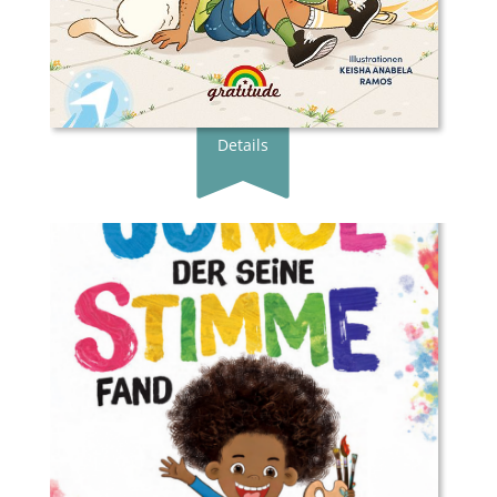
Erscheingsdatum:
07.10.26
zum Shop
NEU
Details
08/26
Buchautor*in:
Tyler Gordon
Illustrator*in:
Tyler Gordon
Verlag:
Gratitude Verlag
Genre:
Bilderbuch
Typ:
Gebunden
Seiten:
40