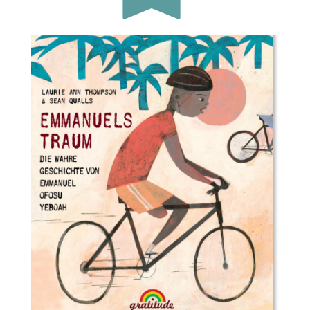
Buchautor*in:
Laurie Ann Thompson
Illustrator*in:
Sean Qualls
Übersetzer*in:
Dayan Kodua
Verlag:
Gratitude Verlag
Genre:
Bilderbuch
Typ:
Gebunden
Seiten:
40
ISBN:
978-3-982076-85-0
Preis:
16.95 €
Erscheingsdatum:
20.05.22
zum Shop