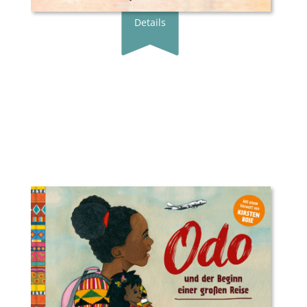
Details
Buchautor*in:
Dayan Kodua
Illustrator*in:
Robby Krüger
Verlag:
Gratitude Verlag
Genre:
Bilderbuch
Typ:
Gebunden
Seiten:
52
ISBN:
78-3-98207-683-6
Preis:
14.95 €
Erscheingsdatum:
28.05.21