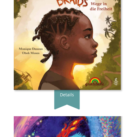
Übersetzer*in:
Dayan Kodua
Verlag:
Gratitude Verlag
Genre:
Bilderbuch
Typ:
Gebunden
Seiten:
34
ISBN:
978-3-98920-007-4
Preis:
20.00 €
Erscheingsdatum:
01.04.25
zum Shop
Details