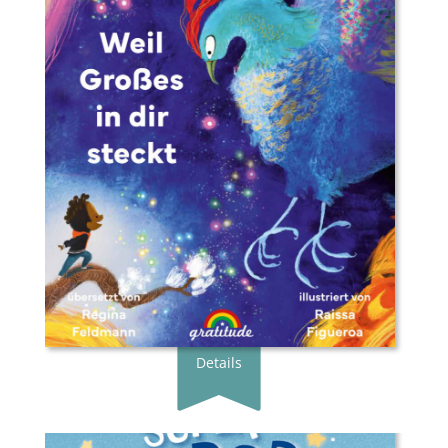
Buchautor*in:
Amerie
Illustrator*in:
Raissa Figueroa
Übersetzer*in:
Regina Feldmann
Verlag:
Gratitude Verlag
Genre:
Bilderbuch
Typ:
Gebunden
Seiten:
40
ISBN:
978-3-98920-006-7
Preis:
18.00 €
Erscheingsdatum:
24.10.24
zum Shop
Details