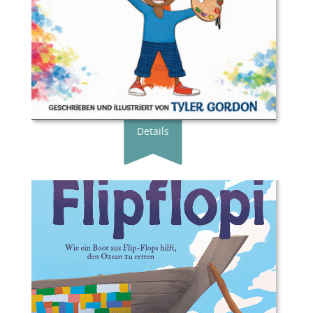
ISBN:
978-3-98920-023-4
Preis:
20.00 €
Erscheingsdatum:
12.08.26
zum Shop
Details
Buchautor*in:
Linda Ravin Lodding, Dipesh
Pabari
Illustrator*in:
Michael Machira Mwangi
Übersetzer*in:
Dayan Kodua
Verlag:
Gratitude Verlag