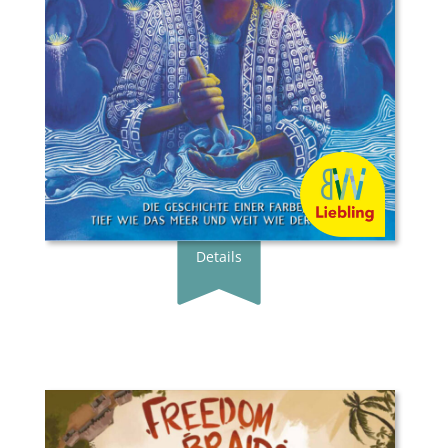
Übersetzer*in:
Anne Brauner
Verlag:
Gratitude Verlag
Genre:
Bilderbuch
Typ:
Gebunden
Seiten:
40
ISBN:
978-3-98920-005-0
Preis:
20.00 €
Erscheingsdatum:
20.06.25
Details
Buchautor*in:
Monique Duncan
Illustrator*in:
Oboh Moses