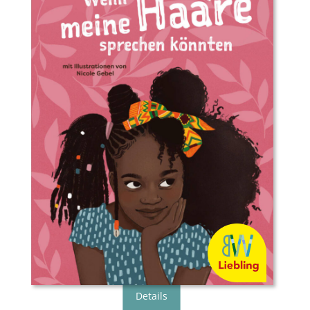
Buchautor*in:
Dayan Kodua
Illustrator*in:
Nicole Gebel
Verlag:
Gratitude Verlag
Genre:
Bilderbuch
Typ:
Gebunden
Seiten:
44
ISBN:
978-3-98207-684-3
Preis:
17.00 €
Erscheingsdatum:
07.12.22
zum Shop
Details