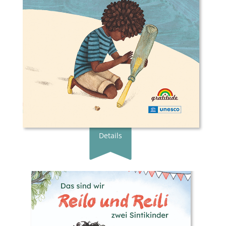
Genre:
Bilderbuch
Typ:
Gebunden
Seiten:
48
ISBN:
978-3-98920-020-3
Preis:
22.00 €
Erscheingsdatum:
11.03.26
zum Shop
Details
Buchautor*in:
Shlica Weiß
Illustrator*in:
Josefi ne Taape