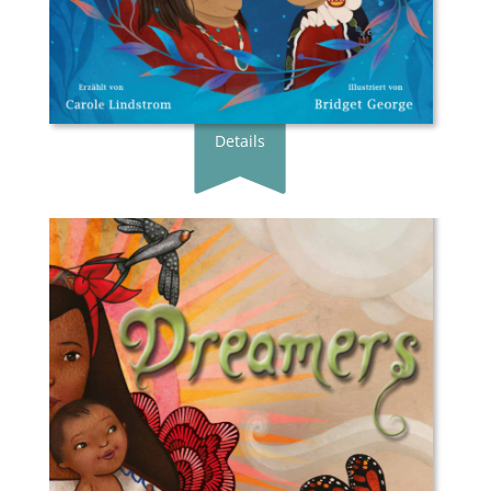
Erscheingsdatum:
24.05.24
zum Shop
Details
Buchautor*in:
Yuyi Morales
Illustrator*in:
Yuyi Morales
Übersetzer*in:
Dayan Kodua
Verlag:
Gratitude Verlag
Genre:
Bilderbuch
Typ:
Gebunden
Seiten:
40