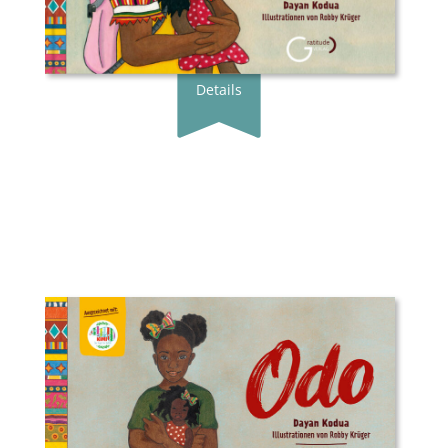
zum Shop
Details
Buchautor*in:
Dayan Kodua, Jando
Illustrator*in:
Robby Krüger
Verlag:
Gratitude Verlag
Genre:
Bilderbuch
Typ:
Gebunden
Seiten:
40
ISBN:
978-3-9820768-0-5
Preis:
14.95 €