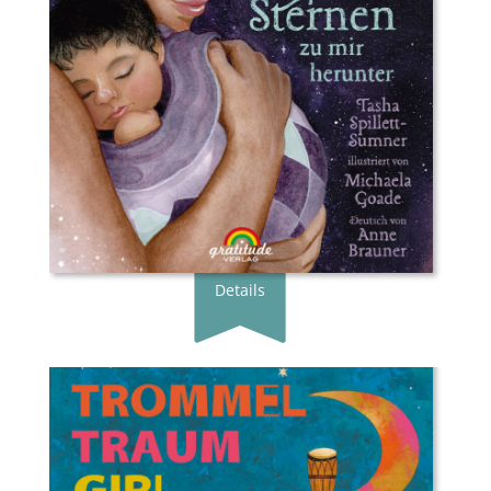
Genre:
Bilderbuch
Typ:
Gebunden
Seiten:
32
ISBN:
978-3-9820768-7-4
Preis:
20.00 €
Erscheingsdatum:
23.11.23
zum Shop
Details
Buchautor*in:
Margarita Engle
Illustrator*in:
Rafael López