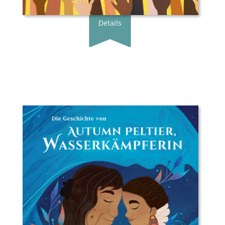
Details
Buchautor*in:
Carole Lindstrom
Illustrator*in:
Bridget George
Übersetzer*in:
Dayan Kodua
Verlag:
Gratitude Verlag
Genre:
Bilderbuch
Typ:
Gebunden
Seiten:
40
ISBN:
978-3-98920-004-3
Preis:
18.00 €