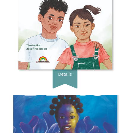
Verlag:
Gratitude Verlag
Genre:
Bilderbuch
Typ:
Gebunden
Seiten:
36
ISBN:
978-3-98920-022-7
Preis:
18.00 €
Erscheingsdatum:
11.02.26
Details
Buchautor*in:
Nana Ekua Brew-Hammond
Illustrator*in:
Daniel Minter