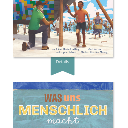
Genre:
Bilderbuch
Typ:
Gebunden
Seiten:
40
ISBN:
978-3-98920-025-8
Preis:
20.00 €
Erscheingsdatum:
08.04.26
Details
Buchautor*in:
Victor D.O. Santos
Illustrator*in:
Anna Forlati
Übersetzer*in:
Dayan Kodua
Verlag:
Gratitude Verlag