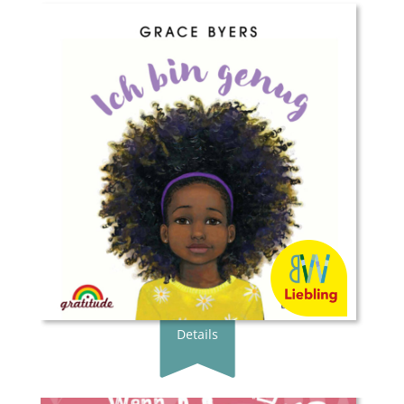
Buchautor*in:
Grace Byers
Illustrator*in:
Keturah A. Bobo
Übersetzer*in:
Dayan Kodua
Verlag:
Gratitude Verlag
Genre:
Bilderbuch
Typ:
Gebunden
Seiten:
40
ISBN:
978-3-9820768-9-8
Preis:
20.00 €
Erscheingsdatum:
15.05.23
zum Shop
Details