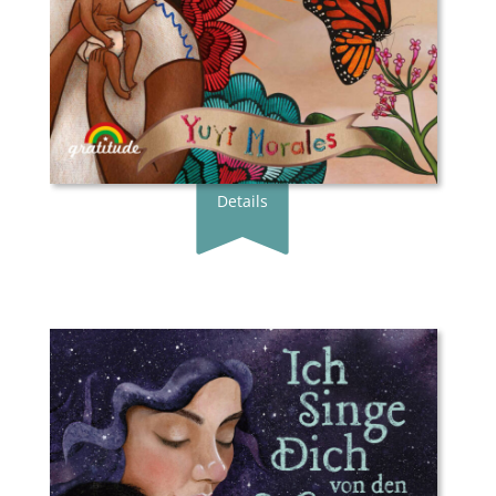
ISBN:
978-3-98920-001-2
Preis:
18.00 €
Erscheingsdatum:
22.03.24
zum Shop
Details
Buchautor*in:
Tasha Spillett-Sumner
Illustrator*in:
Michaela Goade
Übersetzer*in:
Anne Brauner
Verlag:
Gratitude Verlag