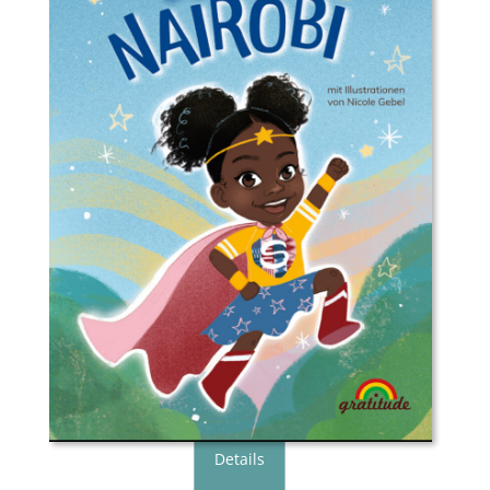
Buchautor*in:
Sandra Maria Lambeck
Illustrator*in:
Nicole Gebel
Verlag:
Gratitude Verlag
Genre:
Bilderbuch
Typ:
Gebunden
Seiten:
32
ISBN:
978-3-98920-015-9
Preis:
18.00 €
Erscheingsdatum:
10.10.24
zum Shop
Details