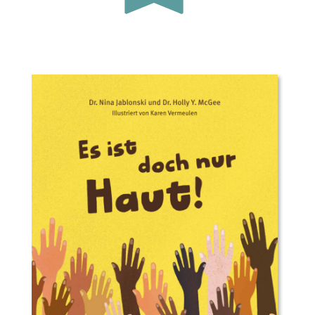
Buchautor*in:
Dr. Nina Jablonski, Dr. Holly
McGee
Illustrator*in:
Karen Vermeulen
Übersetzer*in:
Dayan Kodua
Verlag:
Gratitude Verlag
Genre:
Bilderbuch
Typ:
Gebunden
Seiten:
56
ISBN:
978-3-98920-003-6
Preis:
18.00 €
Erscheingsdatum:
28.06.24
zum Shop