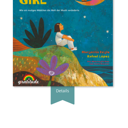
Übersetzer*in:
Anne Brauner
Verlag:
Gratitude Verlag
Genre:
Bilderbuch
Typ:
Gebunden
Seiten:
48
ISBN:
978-3-9820768-8-1
Preis:
20.00 €
Erscheingsdatum:
08.09.23
zum Shop
Details